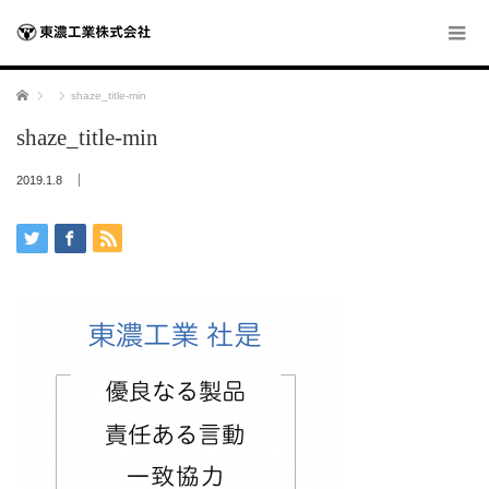
ホーム
shaze_title-min
shaze_title-min
2019.1.8